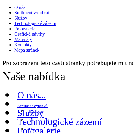
O nás...
Sortiment výrobků
Služby
Technologické zázemí
Fotogalerie
Grafické návrhy
Materiály
Kontakty
Mapa stránek
Pro zobrazení této části stránky potřebujete mít 
Naše nabídka
O nás...
Sortiment výrobků
Služby
Kuchyně
Technologické zázemí
Vestavěné skříně
Fotogalerie
Obývací pokoje