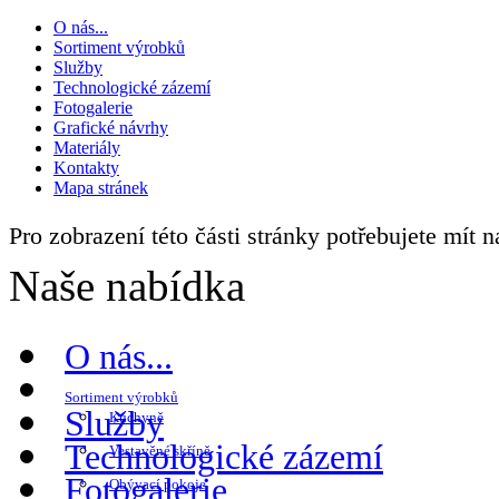
O nás...
Sortiment výrobků
Služby
Technologické zázemí
Fotogalerie
Grafické návrhy
Materiály
Kontakty
Mapa stránek
Pro zobrazení této části stránky potřebujete mít 
Naše nabídka
O nás...
Sortiment výrobků
Služby
Kuchyně
Technologické zázemí
Vestavěné skříně
Fotogalerie
Obývací pokoje