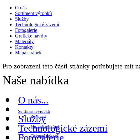
O nás...
Sortiment výrobků
Služby
Technologické zázemí
Fotogalerie
Grafické návrhy
Materiály
Kontakty
Mapa stránek
Pro zobrazení této části stránky potřebujete mít 
Naše nabídka
O nás...
Sortiment výrobků
Služby
Kuchyně
Technologické zázemí
Vestavěné skříně
Fotogalerie
Obývací pokoje