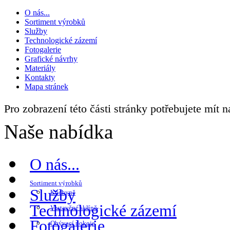
O nás...
Sortiment výrobků
Služby
Technologické zázemí
Fotogalerie
Grafické návrhy
Materiály
Kontakty
Mapa stránek
Pro zobrazení této části stránky potřebujete mít 
Naše nabídka
O nás...
Sortiment výrobků
Služby
Kuchyně
Technologické zázemí
Vestavěné skříně
Fotogalerie
Obývací pokoje