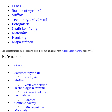
O nás...
Sortiment výrobků
Služby
Technologické zázemí
Fotogalerie
Grafické návrhy
Materiály
Kontakty
Mapa stránek
Pro zobrazení této části stránky potřebujete mít nainstalovaný
Adobe Flash Player 9
nebo vyšší!
Naše nabídka
O nás...
Sortiment výrobků
Kuchyně
Služby
Vestavěné skříně
Technologické zázemí
Obývací pokoje
Fotogalerie
Ložnice
Grafické návrhy
Dětské pokoje
Materiály