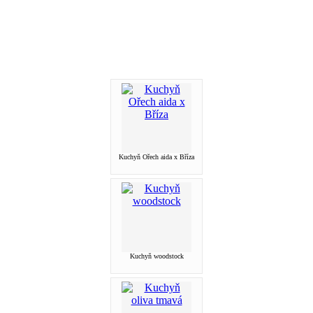
Kuchyň Ořech aida x Bříza
Kuchyň woodstock