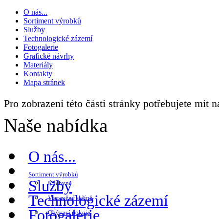
O nás...
Sortiment výrobků
Služby
Technologické zázemí
Fotogalerie
Grafické návrhy
Materiály
Kontakty
Mapa stránek
Pro zobrazení této části stránky potřebujete mít 
Naše nabídka
O nás...
Sortiment výrobků
Služby
Kuchyně
Technologické zázemí
Vestavěné skříně
Fotogalerie
Obývací pokoje