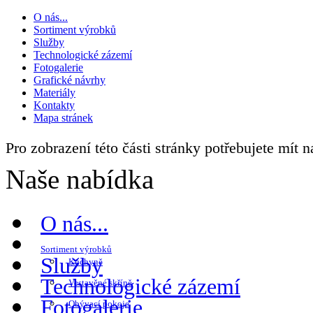
O nás...
Sortiment výrobků
Služby
Technologické zázemí
Fotogalerie
Grafické návrhy
Materiály
Kontakty
Mapa stránek
Pro zobrazení této části stránky potřebujete mít 
Naše nabídka
O nás...
Sortiment výrobků
Služby
Kuchyně
Technologické zázemí
Vestavěné skříně
Fotogalerie
Obývací pokoje