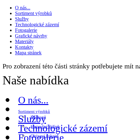
O nás...
Sortiment výrobků
Služby
Technologické zázemí
Fotogalerie
Grafické návrhy
Materiály
Kontakty
Mapa stránek
Pro zobrazení této části stránky potřebujete mít 
Naše nabídka
O nás...
Sortiment výrobků
Služby
Kuchyně
Technologické zázemí
Vestavěné skříně
Fotogalerie
Obývací pokoje