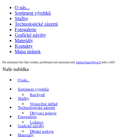
O nás...
Sortiment výrobků
Služby
Technologické zázemí
Fotogalerie
Grafické návrhy
Materiály
Kontakty
Mapa stránek
Pro zobrazení této části stránky potřebujete mít nainstalovaný
Adobe Flash Player 9
nebo vyšší!
Naše nabídka
O nás...
Sortiment výrobků
Kuchyně
Služby
Vestavěné skříně
Technologické zázemí
Obývací pokoje
Fotogalerie
Ložnice
Grafické návrhy
Dětské pokoje
Materiály