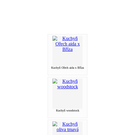
Kuchyň Ořech aida x Bříza
Kuchyň woodstock