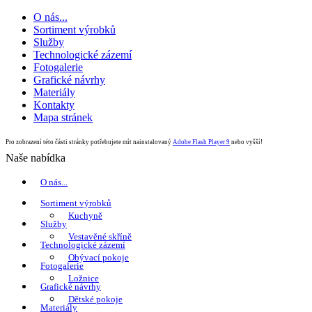
O nás...
Sortiment výrobků
Služby
Technologické zázemí
Fotogalerie
Grafické návrhy
Materiály
Kontakty
Mapa stránek
Pro zobrazení této části stránky potřebujete mít nainstalovaný
Adobe Flash Player 9
nebo vyšší!
Naše nabídka
O nás...
Sortiment výrobků
Kuchyně
Služby
Vestavěné skříně
Technologické zázemí
Obývací pokoje
Fotogalerie
Ložnice
Grafické návrhy
Dětské pokoje
Materiály