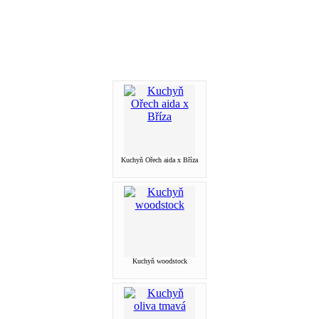
Kuchyň Ořech aida x Bříza
Kuchyň woodstock