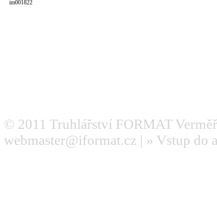
im001822
© 2011
Truhlářství FORMAT Verměř
webmaster@iformat.cz
| »
Vstup do 