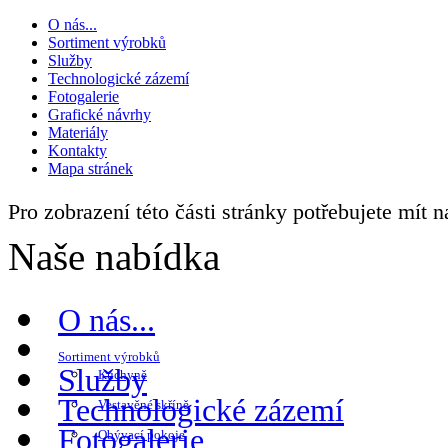
O nás...
Sortiment výrobků
Služby
Technologické zázemí
Fotogalerie
Grafické návrhy
Materiály
Kontakty
Mapa stránek
Pro zobrazení této části stránky potřebujete mít 
Naše nabídka
O nás...
Sortiment výrobků
Služby
Kuchyně
Technologické zázemí
Vestavěné skříně
Fotogalerie
Obývací pokoje