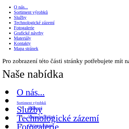
O nás...
Sortiment výrobků
Služby
Technologické zázemí
Fotogalerie
Grafické návrhy
Materiály
Kontakty
Mapa stránek
Pro zobrazení této části stránky potřebujete mít 
Naše nabídka
O nás...
Sortiment výrobků
Služby
Kuchyně
Technologické zázemí
Vestavěné skříně
Fotogalerie
Obývací pokoje