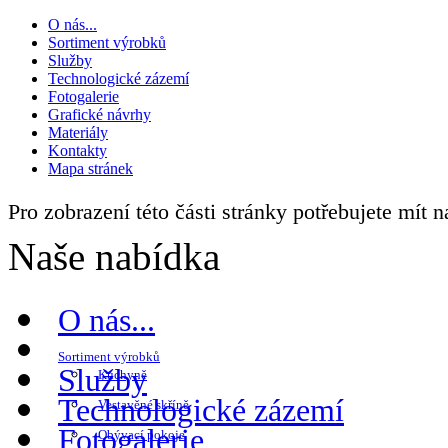
O nás...
Sortiment výrobků
Služby
Technologické zázemí
Fotogalerie
Grafické návrhy
Materiály
Kontakty
Mapa stránek
Pro zobrazení této části stránky potřebujete mít 
Naše nabídka
O nás...
Sortiment výrobků
Služby
Kuchyně
Technologické zázemí
Vestavěné skříně
Fotogalerie
Obývací pokoje