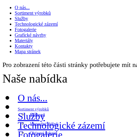
O nás...
Sortiment výrobků
Služby
Technologické zázemí
Fotogalerie
Grafické návrhy
Materiály
Kontakty
Mapa stránek
Pro zobrazení této části stránky potřebujete mít 
Naše nabídka
O nás...
Sortiment výrobků
Služby
Kuchyně
Technologické zázemí
Vestavěné skříně
Fotogalerie
Obývací pokoje