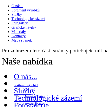
O nás...
Sortiment výrobků
Služby
Technologické zázemí
Fotogalerie
Grafické návrhy
Materiály
Kontakty
Mapa stránek
Pro zobrazení této části stránky potřebujete mít 
Naše nabídka
O nás...
Sortiment výrobků
Služby
Kuchyně
Technologické zázemí
Vestavěné skříně
Fotogalerie
Obývací pokoje