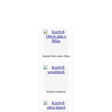
Kuchyň Ořech aida x Bříza
Kuchyň woodstock