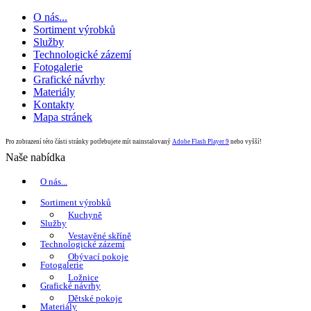
O nás...
Sortiment výrobků
Služby
Technologické zázemí
Fotogalerie
Grafické návrhy
Materiály
Kontakty
Mapa stránek
Pro zobrazení této části stránky potřebujete mít nainstalovaný
Adobe Flash Player 9
nebo vyšší!
Naše nabídka
O nás...
Sortiment výrobků
Kuchyně
Služby
Vestavěné skříně
Technologické zázemí
Obývací pokoje
Fotogalerie
Ložnice
Grafické návrhy
Dětské pokoje
Materiály