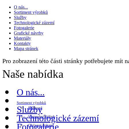
O nás...
Sortiment výrobků
Služby
Technologické zázemí
Fotogalerie
Grafické návrhy
Materiály
Kontakty
Mapa stránek
Pro zobrazení této části stránky potřebujete mít 
Naše nabídka
O nás...
Sortiment výrobků
Služby
Kuchyně
Technologické zázemí
Vestavěné skříně
Fotogalerie
Obývací pokoje