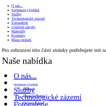
O nás...
Sortiment výrobků
Služby
Technologické zázemí
Fotogalerie
Grafické návrhy
Materiály
Kontakty
Mapa stránek
Pro zobrazení této části stránky potřebujete mít 
Naše nabídka
O nás...
Sortiment výrobků
Služby
Kuchyně
Technologické zázemí
Vestavěné skříně
Fotogalerie
Obývací pokoje