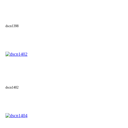
dscn1398
dscn1402