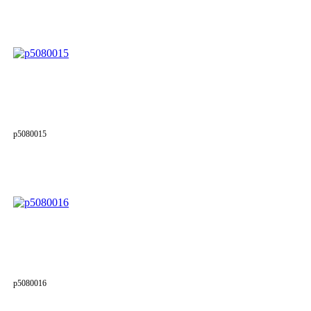
p5080015
p5080016