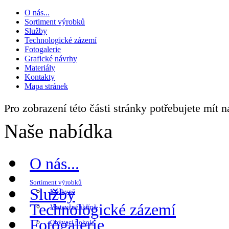
O nás...
Sortiment výrobků
Služby
Technologické zázemí
Fotogalerie
Grafické návrhy
Materiály
Kontakty
Mapa stránek
Pro zobrazení této části stránky potřebujete mít 
Naše nabídka
O nás...
Sortiment výrobků
Služby
Kuchyně
Technologické zázemí
Vestavěné skříně
Fotogalerie
Obývací pokoje