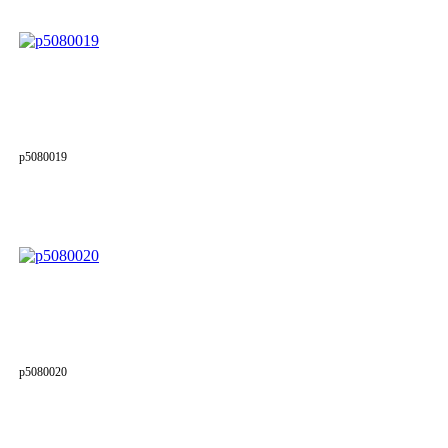
p5080019
p5080020