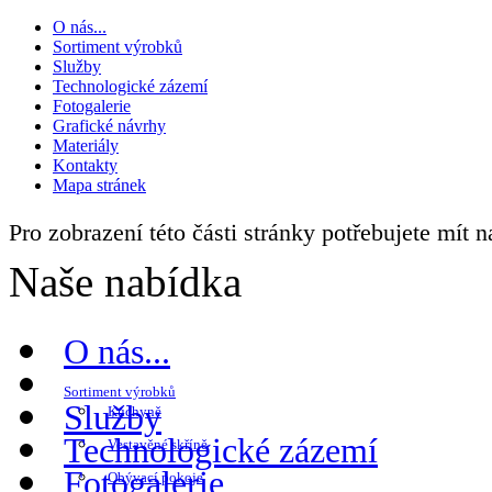
O nás...
Sortiment výrobků
Služby
Technologické zázemí
Fotogalerie
Grafické návrhy
Materiály
Kontakty
Mapa stránek
Pro zobrazení této části stránky potřebujete mít 
Naše nabídka
O nás...
Sortiment výrobků
Služby
Kuchyně
Technologické zázemí
Vestavěné skříně
Fotogalerie
Obývací pokoje