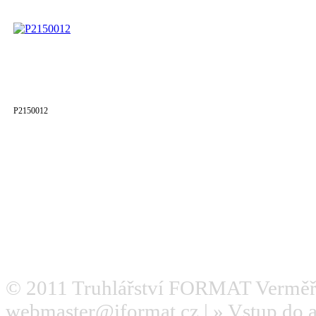
P2150012
© 2011
Truhlářství FORMAT Verměř
webmaster@iformat.cz
| »
Vstup do 