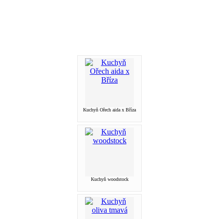
Kuchyň Ořech aida x Bříza
Kuchyň woodstock