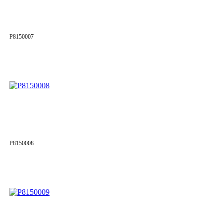
P8150007
P8150008