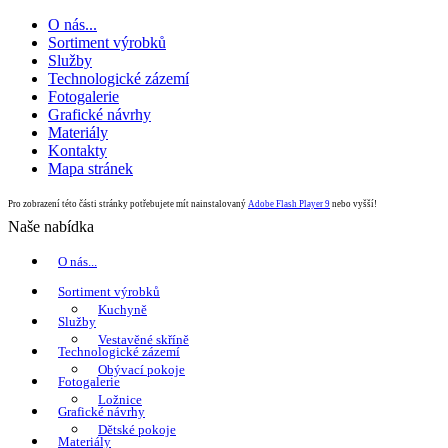
O nás...
Sortiment výrobků
Služby
Technologické zázemí
Fotogalerie
Grafické návrhy
Materiály
Kontakty
Mapa stránek
Pro zobrazení této části stránky potřebujete mít nainstalovaný
Adobe Flash Player 9
nebo vyšší!
Naše nabídka
O nás...
Sortiment výrobků
Kuchyně
Služby
Vestavěné skříně
Technologické zázemí
Obývací pokoje
Fotogalerie
Ložnice
Grafické návrhy
Dětské pokoje
Materiály