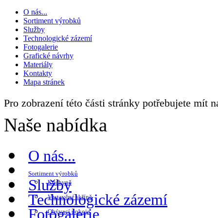
O nás...
Sortiment výrobků
Služby
Technologické zázemí
Fotogalerie
Grafické návrhy
Materiály
Kontakty
Mapa stránek
Pro zobrazení této části stránky potřebujete mít 
Naše nabídka
O nás...
Sortiment výrobků
Služby
Kuchyně
Technologické zázemí
Vestavěné skříně
Fotogalerie
Obývací pokoje