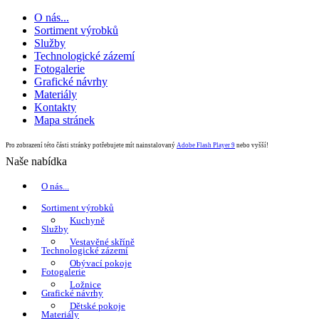
O nás...
Sortiment výrobků
Služby
Technologické zázemí
Fotogalerie
Grafické návrhy
Materiály
Kontakty
Mapa stránek
Pro zobrazení této části stránky potřebujete mít nainstalovaný
Adobe Flash Player 9
nebo vyšší!
Naše nabídka
O nás...
Sortiment výrobků
Kuchyně
Služby
Vestavěné skříně
Technologické zázemí
Obývací pokoje
Fotogalerie
Ložnice
Grafické návrhy
Dětské pokoje
Materiály