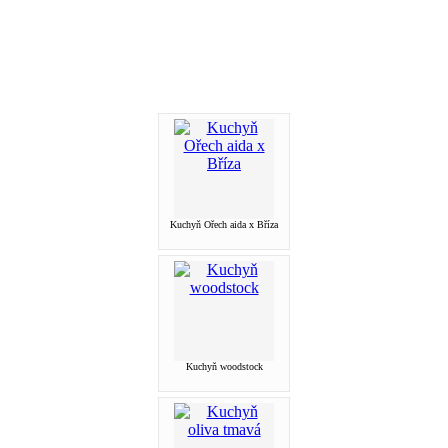
Kuchyň Ořech aida x Bříza
Kuchyň woodstock